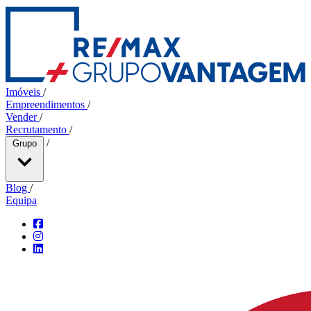
Imóveis
/
Empreendimentos
/
Vender
/
Recrutamento
/
/
Grupo
Blog
/
Equipa