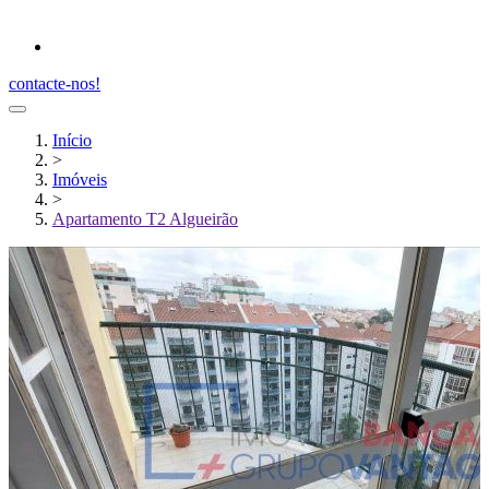
contacte-nos!
Início
>
Imóveis
>
Apartamento T2 Algueirão