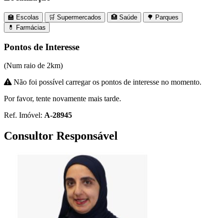
🏫 Escolas
🛒 Supermercados
🏥 Saúde
🌳 Parques
💊 Farmácias
Leaflet
|
©
MapTiler
©
OpenStreetMap
contributors
×
+
Apartamento T2 Algueirão
Pontos de Interesse
Sintra, Lisboa
−
(Num raio de 2km)
Não foi possível carregar os pontos de interesse no momento.
Por favor, tente novamente mais tarde.
Ref. Imóvel:
A-28945
Consultor Responsável