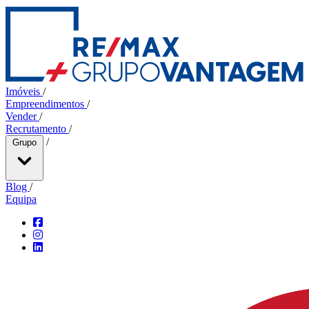
Imóveis
/
Empreendimentos
/
Vender
/
Recrutamento
/
/
Grupo
Blog
/
Equipa