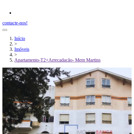
contacte-nos!
Início
>
Imóveis
>
Apartamento-T2+Arrecadação- Mem Martins