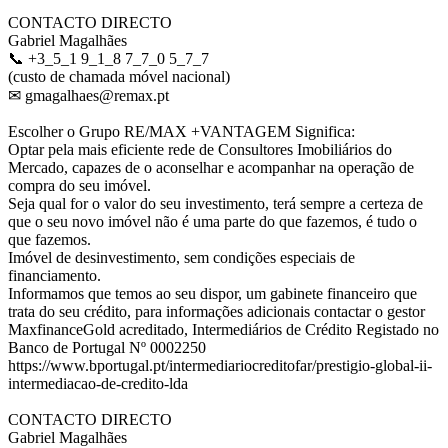
CONTACTO DIRECTO
Gabriel Magalhães
📞 +3_5_1 9_1_8 7_7_0 5_7_7
(custo de chamada móvel nacional)
✉ gmagalhaes@remax.pt
Escolher o Grupo RE/MAX +VANTAGEM Significa:
Optar pela mais eficiente rede de Consultores Imobiliários do
Mercado, capazes de o aconselhar e acompanhar na operação de
compra do seu imóvel.
Seja qual for o valor do seu investimento, terá sempre a certeza de
que o seu novo imóvel não é uma parte do que fazemos, é tudo o
que fazemos.
Imóvel de desinvestimento, sem condições especiais de
financiamento.
Informamos que temos ao seu dispor, um gabinete financeiro que
trata do seu crédito, para informações adicionais contactar o gestor
MaxfinanceGold acreditado, Intermediários de Crédito Registado no
Banco de Portugal Nº 0002250
https://www.bportugal.pt/intermediariocreditofar/prestigio-global-ii-
intermediacao-de-credito-lda
CONTACTO DIRECTO
Gabriel Magalhães