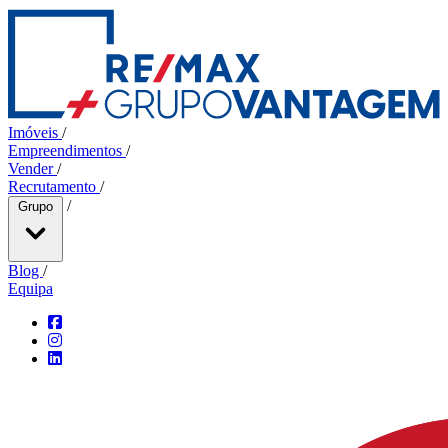
Imóveis
/
Empreendimentos
/
Vender
/
Recrutamento
/
/
Grupo
Blog
/
Equipa