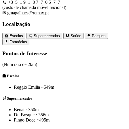
📞 +3_5_1 9_1_8 7_7_0 5_7_7
(custo de chamada móvel nacional)
✉ gmagalhaes@remax.pt
Localização
🏫 Escolas
🛒 Supermercados
🏥 Saúde
🌳 Parques
💊 Farmácias
Leaflet
|
©
MapTiler
©
OpenStreetMap
contributors
×
+
Apartamento-T2+Arrecadação- Mem Martins
Pontos de Interesse
Sintra, Lisboa
−
💊
(Num raio de 2km)
🏫 Escolas
Reggio Emilia
~549m
💊
🛒
🛒
🛒
🛒
🏥
💊
🛒 Supermercados
🏫
Benat
~350m
Du Bosque
~356m
Pingo Doce
~495m