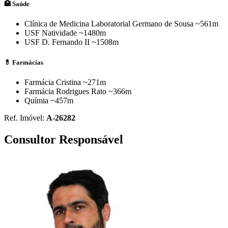
💊
🏥 Saúde
Clínica de Medicina Laboratorial Germano de Sousa
~561m
USF Natividade
~1480m
USF D. Fernando II
~1508m
💊 Farmácias
💊
Farmácia Cristina
~271m
Farmácia Rodrigues Rato
~366m
Químia
~457m
🛒
Ref. Imóvel:
A-26282
Consultor Responsável
