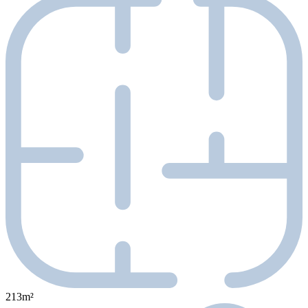
213m²