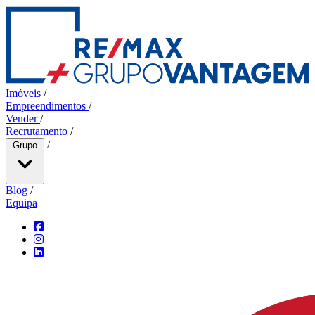
Imóveis
/
Empreendimentos
/
Vender
/
Recrutamento
/
/
Grupo
Blog
/
Equipa