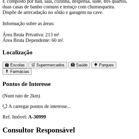
É composto por hall, sala, cozinha, despensa, suíte, três quartos,
duas casas de banho comuns e terraço com churrasqueira.
Dispõe de arrecadação no sótão e garagem na cave.
Informação sobre as áreas:
Área Bruta Privativa: 213 m²
Área Bruta Dependente: 60 m².
Localização
🏫 Escolas
🛒 Supermercados
🏥 Saúde
🌳 Parques
💊 Farmácias
Leaflet
|
©
MapTiler
©
OpenStreetMap
contributors
×
+
Apartamento T4 | Entroncamento
Pontos de Interesse
Entroncamento, Santarém
−
(Num raio de 2km)
A carregar pontos de interesse...
Ref. Imóvel:
A-30999
Consultor Responsável