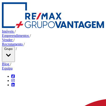
Imóveis
/
Empreendimentos
/
Vender
/
Recrutamento
/
/
Grupo
Blog
/
Equipa