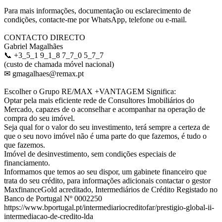
Para mais informações, documentação ou esclarecimento de
condições, contacte-me por WhatsApp, telefone ou e-mail.
CONTACTO DIRECTO
Gabriel Magalhães
📞 +3_5_1 9_1_8 7_7_0 5_7_7
(custo de chamada móvel nacional)
✉ gmagalhaes@remax.pt
Escolher o Grupo RE/MAX +VANTAGEM Significa:
Optar pela mais eficiente rede de Consultores Imobiliários do
Mercado, capazes de o aconselhar e acompanhar na operação de
compra do seu imóvel.
Seja qual for o valor do seu investimento, terá sempre a certeza de
que o seu novo imóvel não é uma parte do que fazemos, é tudo o
que fazemos.
Imóvel de desinvestimento, sem condições especiais de
financiamento.
Informamos que temos ao seu dispor, um gabinete financeiro que
trata do seu crédito, para informações adicionais contactar o gestor
MaxfinanceGold acreditado, Intermediários de Crédito Registado no
Banco de Portugal Nº 0002250
https://www.bportugal.pt/intermediariocreditofar/prestigio-global-ii-
intermediacao-de-credito-lda