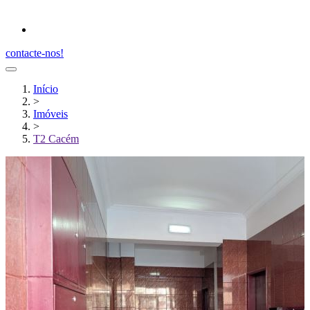
contacte-nos!
Início
>
Imóveis
>
T2 Cacém