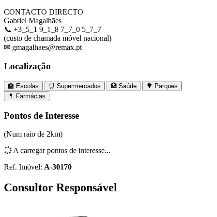
CONTACTO DIRECTO
Gabriel Magalhães
📞 +3_5_1 9_1_8 7_7_0 5_7_7
(custo de chamada móvel nacional)
✉ gmagalhaes@remax.pt
Localização
🏫 Escolas
🛒 Supermercados
🏥 Saúde
🌳 Parques
💊 Farmácias
Leaflet
|
©
MapTiler
©
OpenStreetMap
contributors
×
+
T2 Cacém
Pontos de Interesse
Sintra, Lisboa
−
(Num raio de 2km)
A carregar pontos de interesse...
Ref. Imóvel:
A-30170
Consultor Responsável