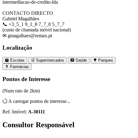
intermediacao-de-credito-lda
CONTACTO DIRECTO
Gabriel Magalhães
📞 +3_5_1 9_1_8 7_7_0 5_7_7
(custo de chamada móvel nacional)
✉ gmagalhaes@remax.pt
Localização
🏫 Escolas
🛒 Supermercados
🏥 Saúde
🌳 Parques
💊 Farmácias
Leaflet
|
©
MapTiler
©
OpenStreetMap
contributors
×
+
Apartamento T2 Agualva
Pontos de Interesse
Sintra, Lisboa
−
(Num raio de 2km)
A carregar pontos de interesse...
Ref. Imóvel:
A-30111
Consultor Responsável