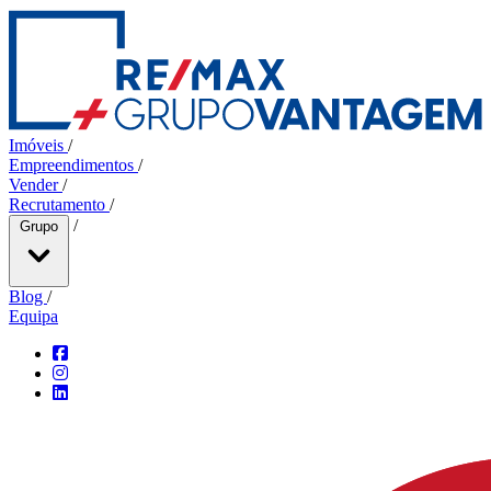
Imóveis
/
Empreendimentos
/
Vender
/
Recrutamento
/
/
Grupo
Blog
/
Equipa