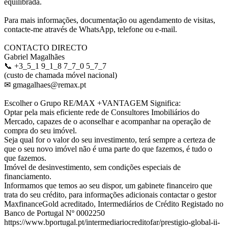
equilibrada.
Para mais informações, documentação ou agendamento de visitas,
contacte-me através de WhatsApp, telefone ou e-mail.
CONTACTO DIRECTO
Gabriel Magalhães
📞 +3_5_1 9_1_8 7_7_0 5_7_7
(custo de chamada móvel nacional)
✉ gmagalhaes@remax.pt
Escolher o Grupo RE/MAX +VANTAGEM Significa:
Optar pela mais eficiente rede de Consultores Imobiliários do
Mercado, capazes de o aconselhar e acompanhar na operação de
compra do seu imóvel.
Seja qual for o valor do seu investimento, terá sempre a certeza de
que o seu novo imóvel não é uma parte do que fazemos, é tudo o
que fazemos.
Imóvel de desinvestimento, sem condições especiais de
financiamento.
Informamos que temos ao seu dispor, um gabinete financeiro que
trata do seu crédito, para informações adicionais contactar o gestor
MaxfinanceGold acreditado, Intermediários de Crédito Registado no
Banco de Portugal Nº 0002250
https://www.bportugal.pt/intermediariocreditofar/prestigio-global-ii-