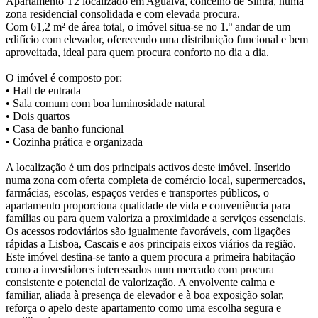
Apartamento T2 localizado em Agualva, concelho de Sintra, numa
zona residencial consolidada e com elevada procura.
Com 61,2 m² de área total, o imóvel situa-se no 1.º andar de um
edifício com elevador, oferecendo uma distribuição funcional e bem
aproveitada, ideal para quem procura conforto no dia a dia.
O imóvel é composto por:
• Hall de entrada
• Sala comum com boa luminosidade natural
• Dois quartos
• Casa de banho funcional
• Cozinha prática e organizada
A localização é um dos principais activos deste imóvel. Inserido
numa zona com oferta completa de comércio local, supermercados,
farmácias, escolas, espaços verdes e transportes públicos, o
apartamento proporciona qualidade de vida e conveniência para
famílias ou para quem valoriza a proximidade a serviços essenciais.
Os acessos rodoviários são igualmente favoráveis, com ligações
rápidas a Lisboa, Cascais e aos principais eixos viários da região.
Este imóvel destina-se tanto a quem procura a primeira habitação
como a investidores interessados num mercado com procura
consistente e potencial de valorização. A envolvente calma e
familiar, aliada à presença de elevador e à boa exposição solar,
reforça o apelo deste apartamento como uma escolha segura e