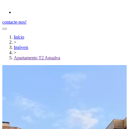
contacte-nos!
Início
>
Imóveis
>
Apartamento T2 Agualva