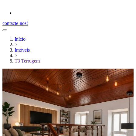
contacte-nos!
Início
>
Imóveis
>
T3 Terrugem