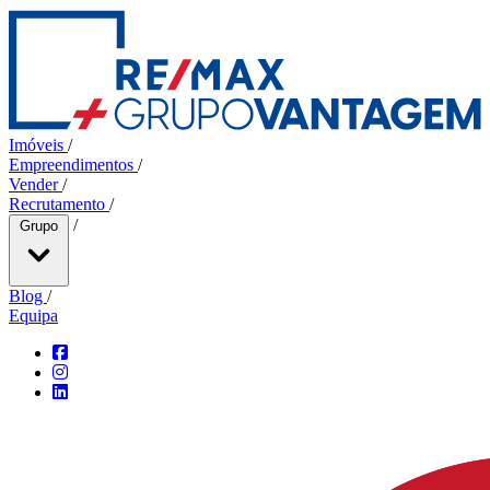
Imóveis
/
Empreendimentos
/
Vender
/
Recrutamento
/
/
Grupo
Blog
/
Equipa