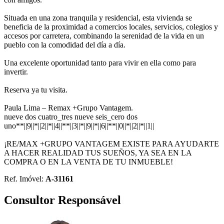
Situada en una zona tranquila y residencial, esta vivienda se
beneficia de la proximidad a comercios locales, servicios, colegios y
accesos por carretera, combinando la serenidad de la vida en un
pueblo con la comodidad del día a día.
Una excelente oportunidad tanto para vivir en ella como para
invertir.
Reserva ya tu visita.
Paula Lima – Remax +Grupo Vantagem.
nueve dos cuatro_tres nueve seis_cero dos
uno**||9||*||2||*||4||**||3||*||9||*||6||**||0||*||2||*||1||
¡RE/MAX +GRUPO VANTAGEM EXISTE PARA AYUDARTE
A HACER REALIDAD TUS SUEÑOS, YA SEA EN LA
COMPRA O EN LA VENTA DE TU INMUEBLE!
Ref. Imóvel:
A-31161
Consultor Responsável