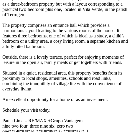
as a three-bedroom property but with a layout corresponding to a
practical two-bedroom plus one, located in Vila Verde, in the parish
of Terrugem.
The property comprises an entrance hall which provides a
harmonious layout leading to the various rooms of the house. It
features three bedrooms, one of which is ideal as a study, a child’s
bedroom or a utility area, a cosy living room, a separate kitchen and
a fully fitted bathroom.
Outside, there is a lovely terrace, perfect for enjoying moments of
leisure in the open air, family meals or get-togethers with friends.
Situated in a quiet, residential area, this property benefits from its
proximity to local shops, amenities, schools and road links,
combining the tranquillity of village life with the convenience of
everyday living.
An excellent opportunity for a home or as an investment.
Schedule your visit today.
Paula Lima – RE/MAX +Grupo Vantagem.
nine two four_three nine six_zero two
one**||9||*||2||*||4||**||3||*||9||*||6||**||0||*||2||*||1||