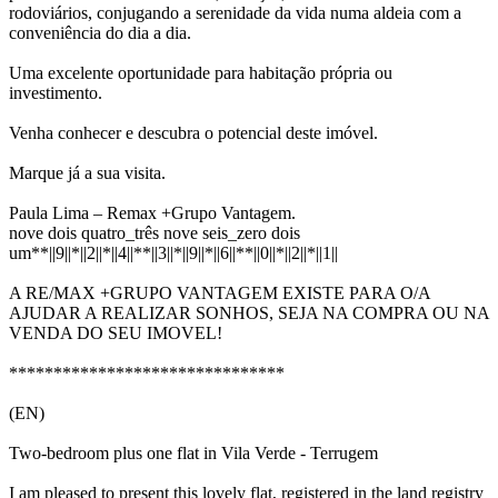
rodoviários, conjugando a serenidade da vida numa aldeia com a
conveniência do dia a dia.
Uma excelente oportunidade para habitação própria ou
investimento.
Venha conhecer e descubra o potencial deste imóvel.
Marque já a sua visita.
Paula Lima – Remax +Grupo Vantagem.
nove dois quatro_três nove seis_zero dois
um**||9||*||2||*||4||**||3||*||9||*||6||**||0||*||2||*||1||
A RE/MAX +GRUPO VANTAGEM EXISTE PARA O/A
AJUDAR A REALIZAR SONHOS, SEJA NA COMPRA OU NA
VENDA DO SEU IMOVEL!
*******************************
(EN)
Two-bedroom plus one flat in Vila Verde - Terrugem
I am pleased to present this lovely flat, registered in the land registry